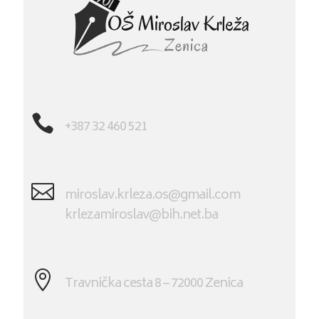

+387 32 460 521

miroslav.krleza.os@gmail.com
krlezamiroslav@bih.net.ba

Travnička cesta 8 – 72000 Zenica