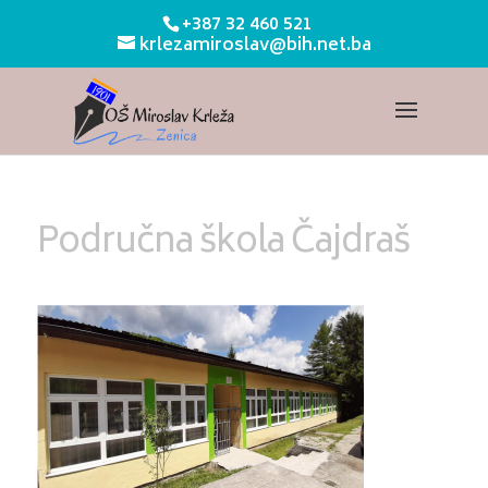
+387 32 460 521
krlezamiroslav@bih.net.ba
Područna škola Čajdraš