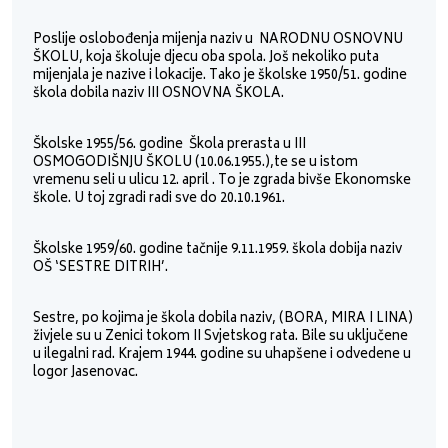
Poslije oslobođenja mijenja naziv u NARODNU OSNOVNU
ŠKOLU, koja školuje djecu oba spola. Još nekoliko puta
mijenjala je nazive i lokacije. Tako je školske 1950/51. godine
škola dobila naziv III OSNOVNA ŠKOLA.
Školske 1955/56. godine Škola prerasta u III
OSMOGODIŠNJU ŠKOLU (10.06.1955.),te se u istom
vremenu seli u ulicu 12. april . To je zgrada bivše Ekonomske
škole. U toj zgradi radi sve do 20.10.1961.
Školske 1959/60. godine tačnije 9.11.1959. škola dobija naziv
OŠ ‘SESTRE DITRIH’.
Sestre, po kojima je škola dobila naziv, (BORA, MIRA I LINA)
živjele su u Zenici tokom II Svjetskog rata. Bile su uključene
u ilegalni rad. Krajem 1944. godine su uhapšene i odvedene u
logor Jasenovac.