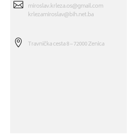

miroslav.krleza.os@gmail.com
krlezamiroslav@bih.net.ba

Travnička cesta 8 – 72000 Zenica