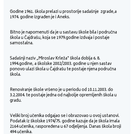
Godine 1961. škola prelazi u prostorije sadašnje zgrade,a
1974. godine izgrađen je i Aneks.
Bitno je napomenuti da je u sastavu škole bila i područna
škola u Čajdrašu, koja se 1979.godine izdvaja i postaje
samostalna.
Sadašnji naziv „Miroslav Krleža“ škola dobija 6. 8.
1994.godine, a školske 2002/2003. godine u njen sastav
ponovo ulazi škola u Čajdrašu te postaje njena područna
škola.
Renoviranje škole vršeno je u periodu od 10.11.2003. do
3.2.2004. te postaje jedna od najbolje opremljenih škola u
gradu.
Veliki broj učenika odgajao se i obrazovao u ovoj ustanovi.
Podatak iz školske 1974/75. godine kazuje da je škola imala
2164 učenika, raspoređena u 67 odjeljenja. Danas škola broji
494 učenika.