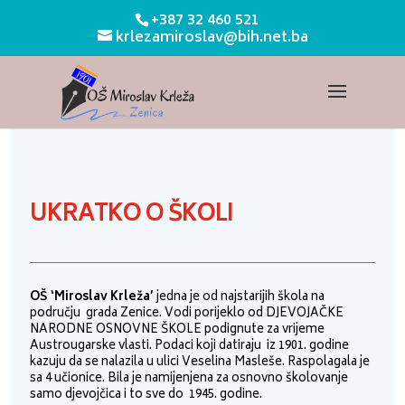
+387 32 460 521
krlezamiroslav@bih.net.ba
UKRATKO O ŠKOLI
OŠ ‘Miroslav Krleža’
jedna je od najstarijih škola na
području grada Zenice. Vodi porijeklo od DJEVOJAČKE
NARODNE OSNOVNE ŠKOLE podignute za vrijeme
Austrougarske vlasti. Podaci koji datiraju iz 1901. godine
kazuju da se nalazila u ulici Veselina Masleše. Raspolagala je
sa 4 učionice. Bila je namijenjena za osnovno školovanje
samo djevojčica i to sve do 1945. godine.