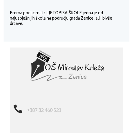
Prema podacima iz LJETOPISA ŠKOLE jedna je od
najuspješnijih škola na području grada Zenice, ali i bivše
države.

+387 32 460 521