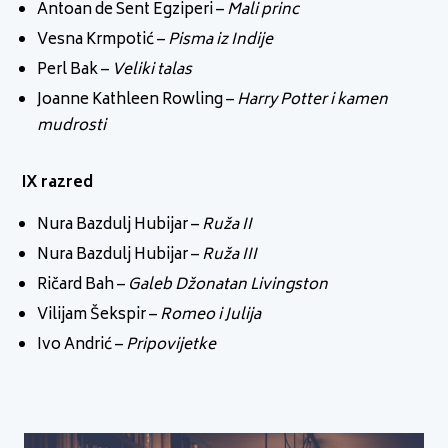
Antoan de Sent Egziperi –
Mali princ
Vesna Krmpotić –
Pisma iz Indije
Perl Bak –
Veliki talas
Joanne Kathleen Rowling –
Harry Potter i kamen
mudrosti
IX razred
Nura Bazdulj Hubijar –
Ruža II
Nura Bazdulj Hubijar –
Ruža III
Ričard Bah –
Galeb Džonatan Livingston
Vilijam Šekspir –
Romeo i Julija
Ivo Andrić –
Pripovijetke