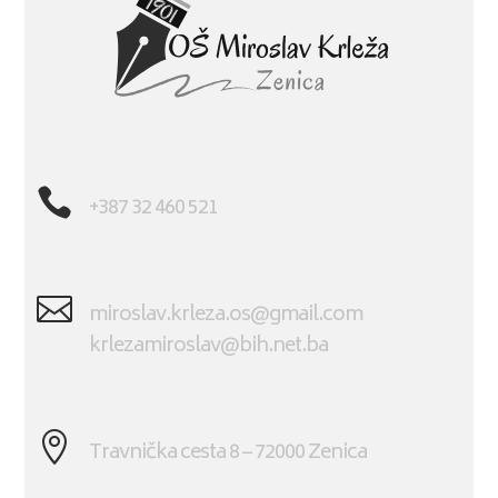

+387 32 460 521

miroslav.krleza.os@gmail.com
krlezamiroslav@bih.net.ba

Travnička cesta 8 – 72000 Zenica