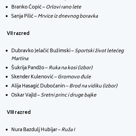
Branko Ćopić –
Orlovi rano lete
Sanja Pilić –
Mrvice iz dnevnog boravka
VII razred
Dubravko Jelačić Bužimski –
Sportski život letećeg
Martina
Šukrija Pandžo –
Ruka na kosi (izbor)
Skender Kulenović –
Gromovo đule
Alija Hasagić Dubočanin –
Brod na vidiku (izbor)
Oskar Vajld –
Sretni princ i druge bajke
VIII razred
Nura Bazdulj Hubijar –
Ruža I