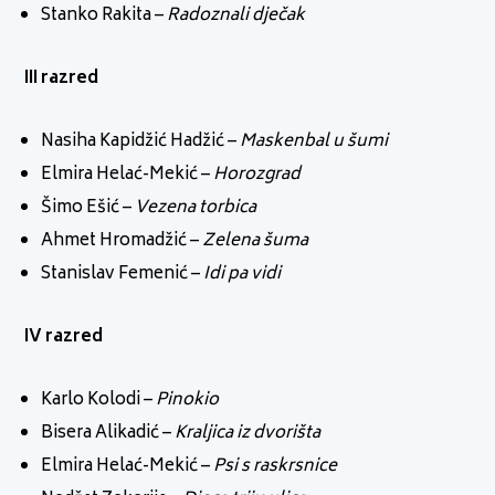
Stanko Rakita –
Radoznali dječak
III razred
Nasiha Kapidžić Hadžić –
Maskenbal u šumi
Elmira Helać-Mekić –
Horozgrad
Šimo Ešić –
Vezena torbica
Ahmet Hromadžić –
Zelena šuma
Stanislav Femenić –
Idi pa vidi
IV razred
Karlo Kolodi –
Pinokio
Bisera Alikadić –
Kraljica iz dvorišta
Elmira Helać-Mekić –
Psi s raskrsnice