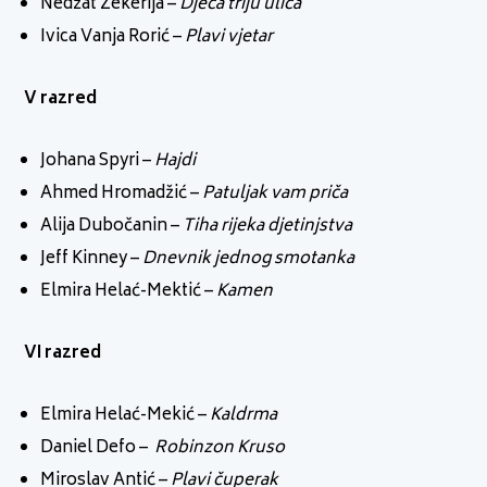
Nedžat Zekerija –
Djeca triju ulica
Ivica Vanja Rorić –
Plavi vjetar
V razred
Johana Spyri –
Hajdi
Ahmed Hromadžić –
Patuljak vam priča
Alija Dubočanin –
Tiha rijeka djetinjstva
Jeff Kinney –
Dnevnik jednog smotanka
Elmira Helać-Mektić –
Kamen
VI razred
Elmira Helać-Mekić –
Kaldrma
Daniel Defo –
Robinzon Kruso
Miroslav Antić –
Plavi čuperak