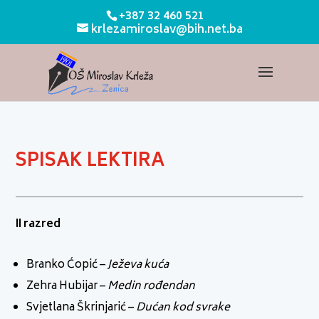
+387 32 460 521
krlezamiroslav@bih.net.ba
SPISAK LEKTIRA
II razred
Branko Ćopić –
Ježeva kuća
Zehra Hubijar –
Medin rođendan
Svjetlana Škrinjarić –
Dućan kod svrake