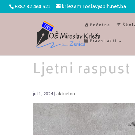
+387 32 460 521
krlezamiroslav@bih.net.ba
Početna
Škol
Pravni akti
Ljetni raspust
jul 1, 2024
|
aktuelno