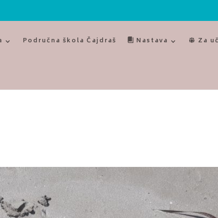
a
Područna škola Čajdraš
Nastava
Za u