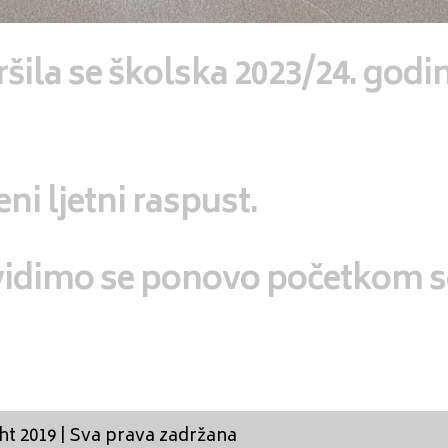
ršila se školska 2023/24. godi
ni ljetni raspust.
vidimo se ponovo početkom 
 2019 | Sva prava zadržana