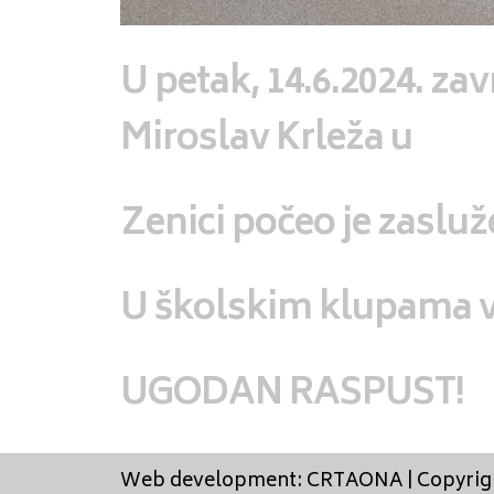
U petak, 14.6.2024. zav
Miroslav Krleža u
Zenici počeo je zasluže
U školskim klupama 
UGODAN RASPUST!
Web development: CRTAONA | Copyright