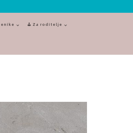
čenike
Za roditelje