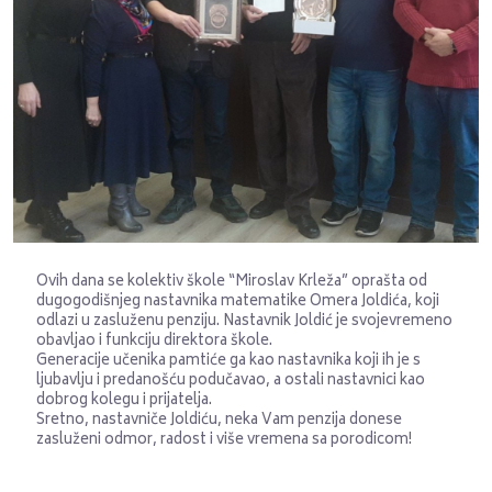
Ovih dana se kolektiv škole “Miroslav Krleža” oprašta od
dugogodišnjeg nastavnika matematike Omera Joldića, koji
odlazi u zasluženu penziju. Nastavnik Joldić je svojevremeno
obavljao i funkciju direktora škole.
Generacije učenika pamtiće ga kao nastavnika koji ih je s
ljubavlju i predanošću podučavao, a ostali nastavnici kao
dobrog kolegu i prijatelja.
Sretno, nastavniče Joldiću, neka Vam penzija donese
zasluženi odmor, radost i više vremena sa porodicom!