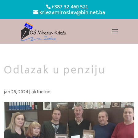
+387 32 460 521
krlezamiroslav@bih.net.ba
Odlazak u penziju
jan 28, 2024
|
aktuelno