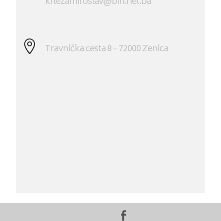
krlezamiroslav@bih.net.ba

Travnička cesta 8 – 72000 Zenica