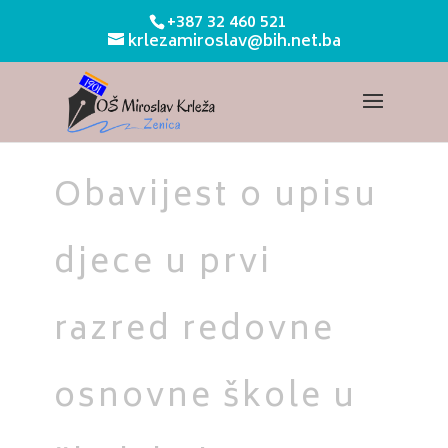
+387 32 460 521
krlezamiroslav@bih.net.ba
Obavijest o upisu
djece u prvi
razred redovne
osnovne škole u