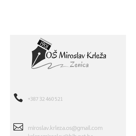

+387 32 460 521

miroslav.krleza.os@gmail.com