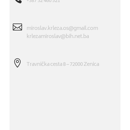
+387 32 460 521

miroslav.krleza.os@gmail.com
krlezamiroslav@bih.net.ba

Travnička cesta 8 – 72000 Zenica